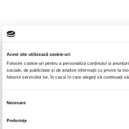
Acest site utilizează cookie-uri
Folosim cookie-uri pentru a personaliza conținutul și anunțuril
sociale, de publicitate și de analize informații cu privire la m
folosirii serviciilor lor. În cazul în care alegeți să continuați
S
Necesare
e
l
e
Preferinţe
c